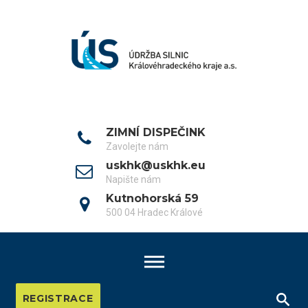
Skip
to
content
ZIMNÍ DISPEČINK
Zavolejte nám
uskhk@uskhk.eu
Napište nám
Kutnohorská 59
500 04 Hradec Králové
REGISTRACE