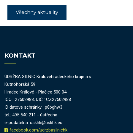
Všechny aktuality
KONTAKT
ÚDRŽBA SILNIC Královéhradeckého kraje a.s.
Kutnohorská 59
Hradec Králové - Plačice 500 04
IČO : 27502988, DIČ : CZ27502988
ID datové schránky : p8bghw3
tel.: 495 540 211 - ústředna
e-podatelna: uskhk@uskhk.eu
facebook.com/udrzbasilnichk