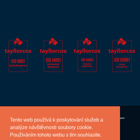
Tento web používá k poskytování služeb a
analýze návštěvnosti soubory cookie.
Používáním tohoto webu s tím souhlasíte.