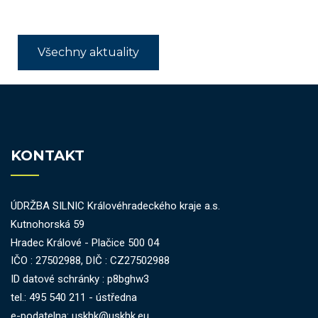
Všechny aktuality
KONTAKT
ÚDRŽBA SILNIC Královéhradeckého kraje a.s.
Kutnohorská 59
Hradec Králové - Plačice 500 04
IČO : 27502988, DIČ : CZ27502988
ID datové schránky : p8bghw3
tel.: 495 540 211 - ústředna
e-podatelna: uskhk@uskhk.eu