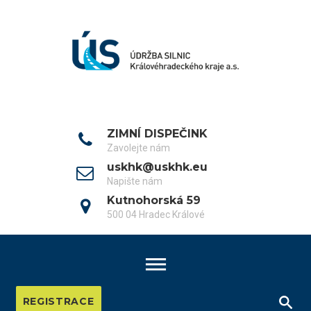
Skip
to
content
ZIMNÍ DISPEČINK
Zavolejte nám
uskhk@uskhk.eu
Napište nám
Kutnohorská 59
500 04 Hradec Králové
REGISTRACE