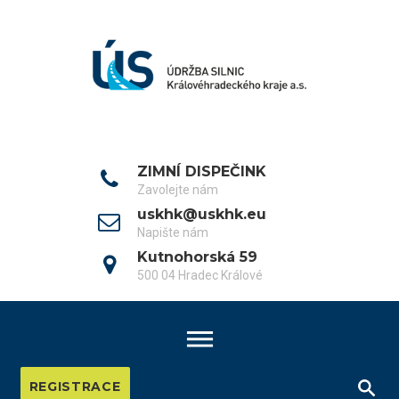
Skip
to
content
ZIMNÍ DISPEČINK
Zavolejte nám
uskhk@uskhk.eu
Napište nám
Kutnohorská 59
500 04 Hradec Králové
REGISTRACE