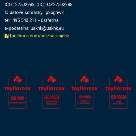
IČO : 27502988, DIČ : CZ27502988
ID datové schránky : p8bghw3
tel.: 495 540 211 - ústředna
e-podatelna: uskhk@uskhk.eu
facebook.com/udrzbasilnichk