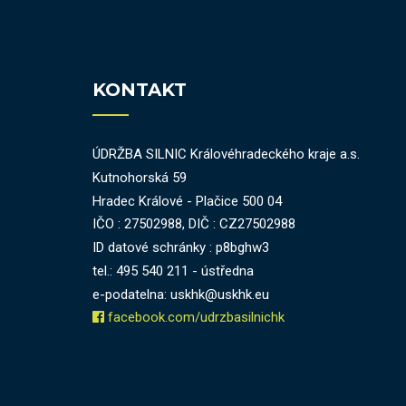
KONTAKT
ÚDRŽBA SILNIC Královéhradeckého kraje a.s.
Kutnohorská 59
Hradec Králové - Plačice 500 04
IČO : 27502988, DIČ : CZ27502988
ID datové schránky : p8bghw3
tel.: 495 540 211 - ústředna
e-podatelna: uskhk@uskhk.eu
facebook.com/udrzbasilnichk