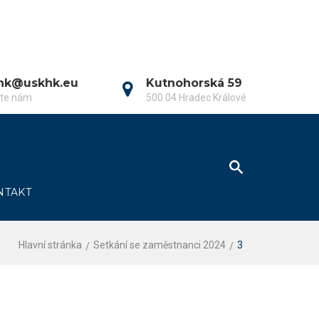
hk@uskhk.eu
Kutnohorská 59
šte nám
500 04 Hradec Králové
NTAKT
Hlavní stránka
Setkání se zaměstnanci 2024
3