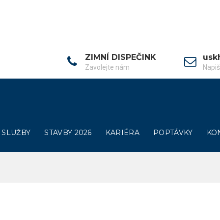
ZIMNÍ DISPEČINK
usk
Zavolejte nám
Napi
SLUŽBY
STAVBY 2026
KARIÉRA
POPTÁVKY
KO