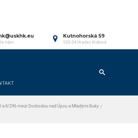
hk@uskhk.eu
Kutnohorská 59
šte nám
500 04 Hradec Králové
NTAKT
 Důl a II/296 mezi Svobodou nad Úpou a Mladými Buky