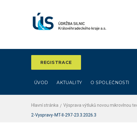
Skip
to
content
REGISTRACE
ÚVOD
AKTUALITY
O SPOLEČNOSTI
Hlavní stránka
Výsprava výtluků novou mikrovlnou tec
2-Vyspravy-MT-II-297-23.3.2026.3