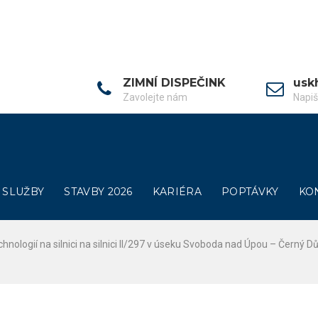
ZIMNÍ DISPEČINK
usk
Zavolejte nám
Napi
SLUŽBY
STAVBY 2026
KARIÉRA
POPTÁVKY
KO
hnologií na silnici na silnici II/297 v úseku Svoboda nad Úpou – Černý