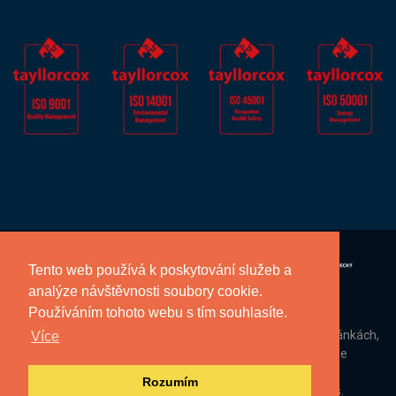
Tento web používá k poskytování služeb a
analýze návštěvnosti soubory cookie.
Používáním tohoto webu s tím souhlasíte.
Informace, které nám poskytnete na těchto webových stránkách,
Více
zpracováváme dle zásad ochrany osobních údajů zde
uveřejněných.
Zásady ochrany osobních údajů ZDE
Rozumím
© 2026 ÚDRŽBA SILNIC Královéhradeckého kraje a.s.