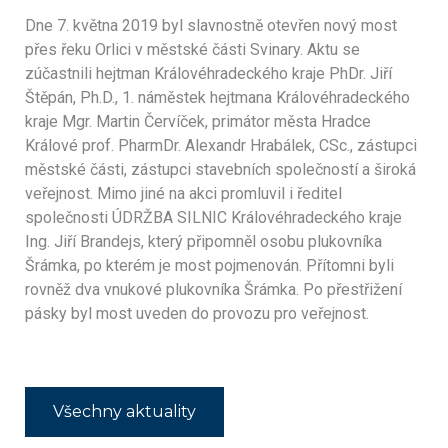
Dne 7. května 2019 byl slavnostně otevřen nový most
přes řeku Orlici v městské části Svinary. Aktu se
zúčastnili hejtman Královéhradeckého kraje PhDr. Jiří
Štěpán, Ph.D., 1. náměstek hejtmana Královéhradeckého
kraje Mgr. Martin Červíček, primátor města Hradce
Králové prof. PharmDr. Alexandr Hrabálek, CSc., zástupci
městské části, zástupci stavebních společností a široká
veřejnost. Mimo jiné na akci promluvil i ředitel
společnosti ÚDRŽBA SILNIC Královéhradeckého kraje
Ing. Jiří Brandejs, který připomněl osobu plukovníka
Šrámka, po kterém je most pojmenován. Přítomni byli
rovněž dva vnukové plukovníka Šrámka. Po přestřižení
pásky byl most uveden do provozu pro veřejnost.
Všechny aktuality