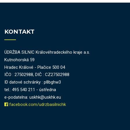
KONTAKT
ÚDRŽBA SILNIC Královéhradeckého kraje a.s.
Kutnohorská 59
Hradec Králové - Plačice 500 04
IČO : 27502988, DIČ : CZ27502988
ID datové schránky : p8bghw3
tel.: 495 540 211 - ústředna
e-podatelna: uskhk@uskhk.eu
facebook.com/udrzbasilnichk