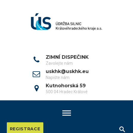
Skip
to
content
ZIMNÍ DISPEČINK
Zavolejte nám
uskhk@uskhk.eu
Napište nám
Kutnohorská 59
500 04 Hradec Králové
REGISTRACE