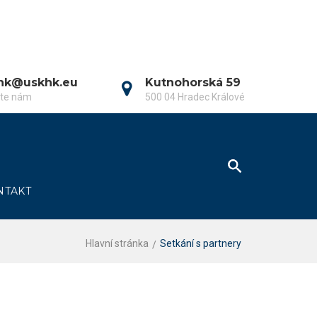
hk@uskhk.eu
Kutnohorská 59
šte nám
500 04 Hradec Králové
NTAKT
Hlavní stránka
Setkání s partnery