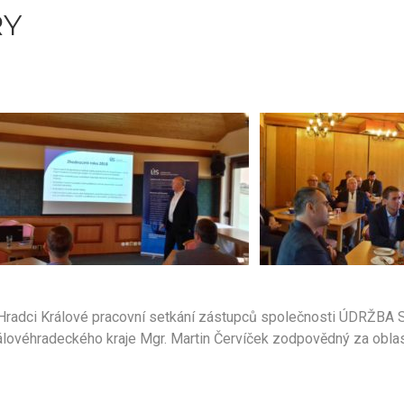
RY
 Hradci Králové pracovní setkání zástupců společnosti ÚDRŽBA S
álovéhradeckého kraje Mgr. Martin Červíček zodpovědný za oblast