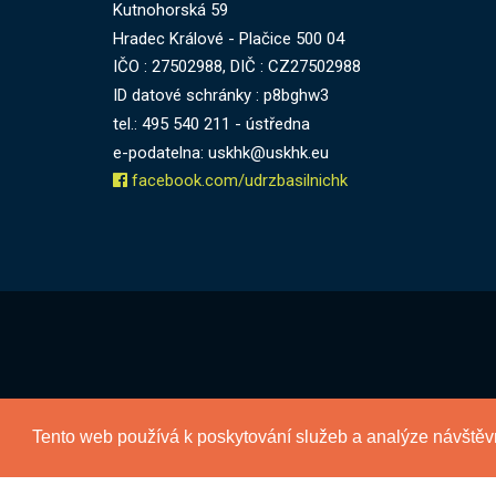
Kutnohorská 59
Hradec Králové - Plačice 500 04
IČO : 27502988, DIČ : CZ27502988
ID datové schránky : p8bghw3
tel.: 495 540 211 - ústředna
e-podatelna: uskhk@uskhk.eu
facebook.com/udrzbasilnichk
Tento web používá k poskytování služeb a analýze návštěv
Informace, které nám poskytnete na těchto webo