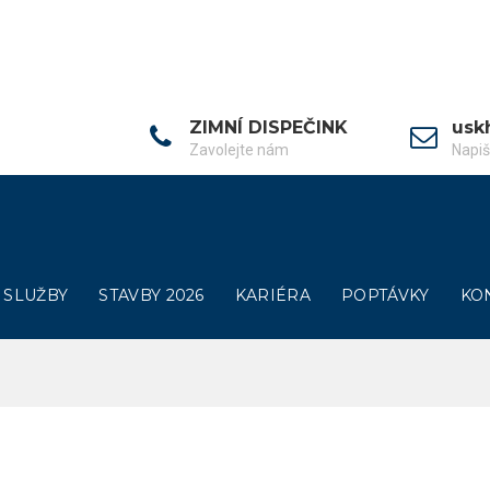
ZIMNÍ DISPEČINK
usk
Zavolejte nám
Napi
SLUŽBY
STAVBY 2026
KARIÉRA
POPTÁVKY
KO