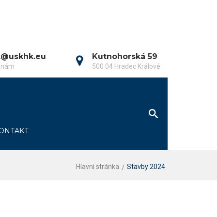
k@uskhk.eu
Kutnohorská 59
e nám
500 04 Hradec Králové
ONTAKT
Hlavní stránka
Stavby 2024