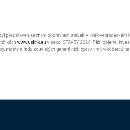
é byl představen seznam dopravních staveb v Královéhradeckém k
tránkách
www.uskhk.eu
v sekci STAVBY 2024. Plán objemu invest
, mosty a řadu souvislých generálních oprav i mikrokoberců na silni