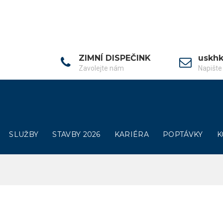
ZIMNÍ DISPEČINK
uskh
Zavolejte nám
Napišt
SLUŽBY
STAVBY 2026
KARIÉRA
POPTÁVKY
K