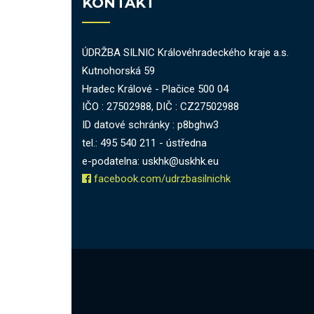
KONTAKT
ÚDRŽBA SILNIC Královéhradeckého kraje a.s.
Kutnohorská 59
Hradec Králové - Plačice 500 04
IČO : 27502988, DIČ : CZ27502988
ID datové schránky : p8bghw3
tel.: 495 540 211 - ústředna
e-podatelna: uskhk@uskhk.eu
facebook.com/udrzbasilnichk