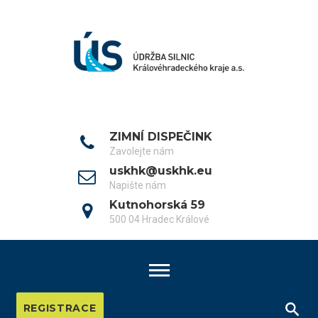
Skip
to
content
ZIMNÍ DISPEČINK
Zavolejte nám
uskhk@uskhk.eu
Napište nám
Kutnohorská 59
500 04 Hradec Králové
REGISTRACE