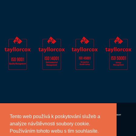
Tento web používá k poskytování služeb a
analýze návštěvnosti soubory cookie.
Používáním tohoto webu s tím souhlasíte.