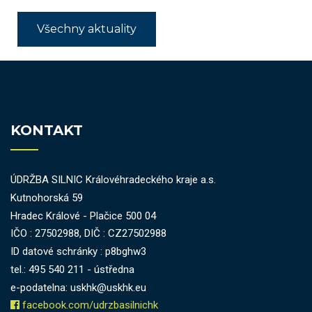
Všechny aktuality
KONTAKT
ÚDRŽBA SILNIC Královéhradeckého kraje a.s.
Kutnohorská 59
Hradec Králové - Plačice 500 04
IČO : 27502988, DIČ : CZ27502988
ID datové schránky : p8bghw3
tel.: 495 540 211 - ústředna
e-podatelna: uskhk@uskhk.eu
facebook.com/udrzbasilnichk