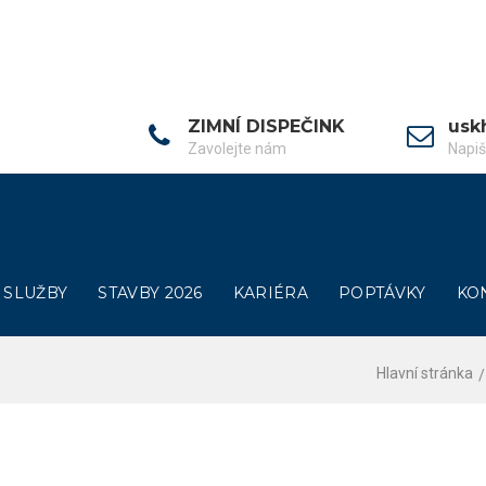
ZIMNÍ DISPEČINK
usk
Zavolejte nám
Napi
SLUŽBY
STAVBY 2026
KARIÉRA
POPTÁVKY
KO
Hlavní stránka