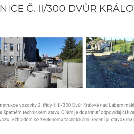
ICE Č. II/300 DVŮR KRÁ
trukce vozovky 2. třídy č. II/300 Dvůr Králové nad Labem malá ok
 špatném technickém stavu. Cílem je dosáhnutí odpovídající kval
vozu. Vzhledem ke zvolenému technickému řešení je stavba realiz