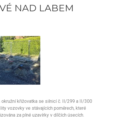
LOVÉ NAD LABEM
ružní křižovatka se silnicí č. II/299 a II/300
ity vozovky ve stávajících poměrech, které
ována za plné uzavírky v dílčích úsecích.