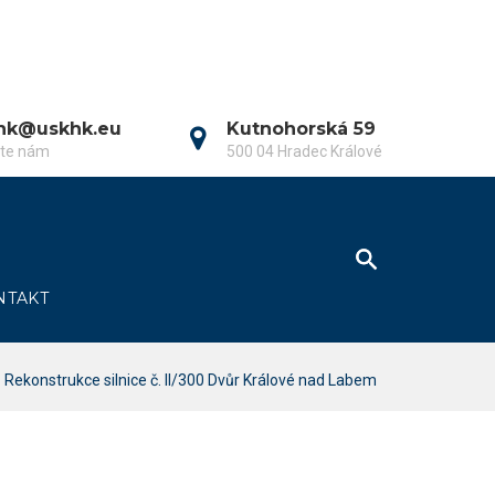
hk@uskhk.eu
Kutnohorská 59
šte nám
500 04 Hradec Králové
NTAKT
Rekonstrukce silnice č. II/300 Dvůr Králové nad Labem