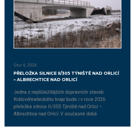
Úno 4, 2026
PŘELOŽKA SILNICE II/305 TÝNIŠTĚ NAD ORLICÍ
– ALBRECHTICE NAD ORLICÍ
Jedna z nejdůležitějších dopravních staveb
Královéhradeckého kraje bude i v roce 2026
přeložka silnice II/305 Týniště nad Orlicí –
Albrechtice nad Orlicí. V současné době