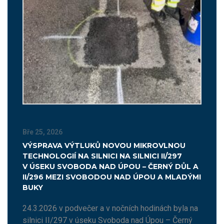
Bře 25, 2026
VÝSPRAVA VÝTLUKŮ NOVOU MIKROVLNOU
TECHNOLOGIÍ NA SILNICI NA SILNICI II/297
V ÚSEKU SVOBODA NAD ÚPOU – ČERNÝ DŮL A
II/296 MEZI SVOBODOU NAD ÚPOU A MLADÝMI
BUKY
24.3.2026 v podvečer a v nočních hodinách byla na
silnici II/297 v úseku Svoboda nad Úpou – Černý