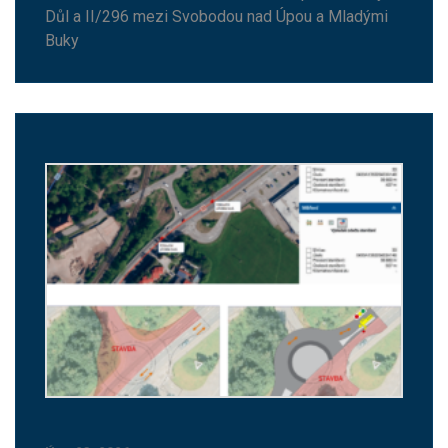
Důl a II/296 mezi Svobodou nad Úpou a Mladými
Buky