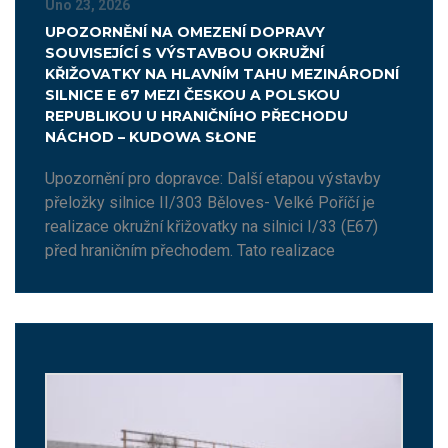
Úno 23, 2026
UPOZORNĚNÍ NA OMEZENÍ DOPRAVY
SOUVISEJÍCÍ S VÝSTAVBOU OKRUŽNÍ
KŘIŽOVATKY NA HLAVNÍM TAHU MEZINÁRODNÍ
SILNICE E 67 MEZI ČESKOU A POLSKOU
REPUBLIKOU U HRANIČNÍHO PŘECHODU
NÁCHOD – KUDOWA SŁONE
Upozornění pro dopravce: Další etapou výstavby
přeložky silnice II/303 Běloves- Velké Poříčí je
realizace okružní křižovatky na silnici I/33 (E67)
před hraničním přechodem. Tato realizace