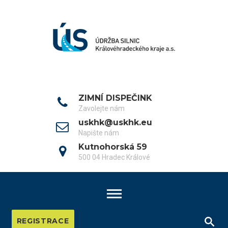
ZIMNÍ DISPEČINK
Zavolejte nám
uskhk@uskhk.eu
Napište nám
Kutnohorská 59
500 04 Hradec Králové
REGISTRACE