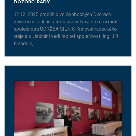
DOZORČÍ RADY
12.12. 2025 proběhlo ve Svobodných Dvorech
závěrečné jednání představenstva a dozorčí rady
společnosti ÚDRŽBA SILNIC Královéhradeckého
kraje a.s. Jednání vedl ředitel společnosti Ing. Jiří
Brandejs,