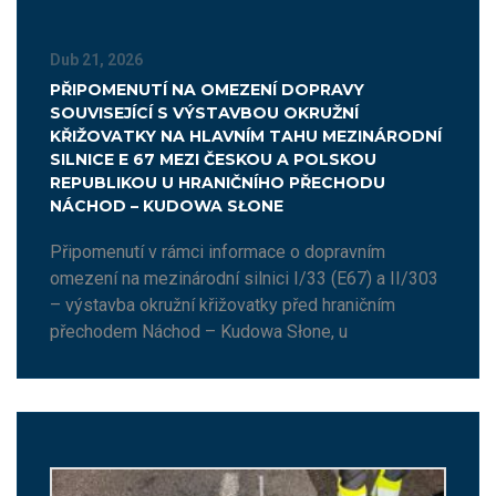
Dub 21, 2026
PŘIPOMENUTÍ NA OMEZENÍ DOPRAVY
SOUVISEJÍCÍ S VÝSTAVBOU OKRUŽNÍ
KŘIŽOVATKY NA HLAVNÍM TAHU MEZINÁRODNÍ
SILNICE E 67 MEZI ČESKOU A POLSKOU
REPUBLIKOU U HRANIČNÍHO PŘECHODU
NÁCHOD – KUDOWA SŁONE
Připomenutí v rámci informace o dopravním
omezení na mezinárodní silnici I/33 (E67) a II/303
– výstavba okružní křižovatky před hraničním
přechodem Náchod – Kudowa Słone, u