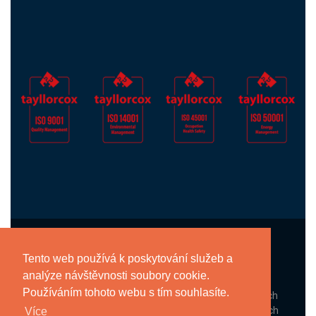
Tento web používá k poskytování služeb a
analýze návštěvnosti soubory cookie.
Používáním tohoto webu s tím souhlasíte.
Informace, které nám poskytnete na těchto webových
stránkách, zpracováváme dle zásad ochrany osobních
Více