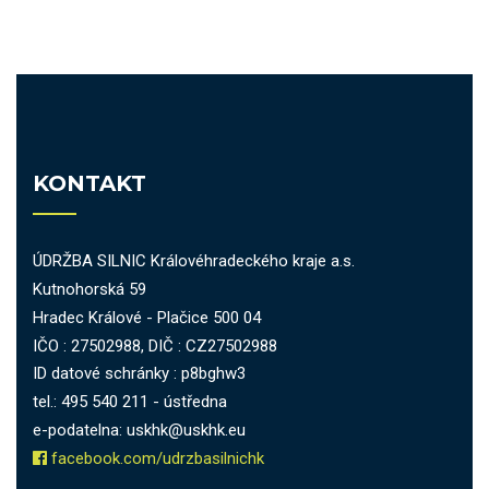
KONTAKT
ÚDRŽBA SILNIC Královéhradeckého kraje a.s.
Kutnohorská 59
Hradec Králové - Plačice 500 04
IČO : 27502988, DIČ : CZ27502988
ID datové schránky : p8bghw3
tel.: 495 540 211 - ústředna
e-podatelna: uskhk@uskhk.eu
facebook.com/udrzbasilnichk