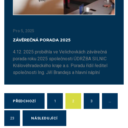
Pro 5, 2025
ZÁVĚREČNÁ PORADA 2025
4.12. 2025 proběhla ve Velichovkách závěrečná
porada roku 2025 společnosti ÚDRŽBA SILNIC
Královéhradeckého kraje a.s. Poradu řídil ředitel
společnosti Ing. Jiří Brandejs a hlavní náplní
PŘEDCHOZÍ
1
2
3
…
23
NÁSLEDUJÍCÍ